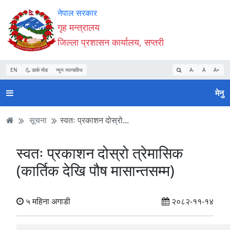
Accessibility
मुख्य
मुख्य
वेबसाइट
नेपाल सरकार
Mode
सामाग्री
नेभिगेसन
खोजमा
गृह मन्त्रालय
सुरु
पढ्नुहाेस्
पढ्नुहाेस्
जानुहोस्
जिल्ला प्रशासन कार्यालय, सप्तरी
गर्नुहोस्
EN
डार्क मोड
न्यून व्यान्डविथ
A-
A
A+
मेनु
सूचना
स्वतः प्रकाशन दोस्रो...
स्वतः प्रकाशन दोस्रो त्रेमासिक
(कार्तिक देखि पौष मासान्तसम्म)
५ महिना अगाडी
२०८२-११-१४