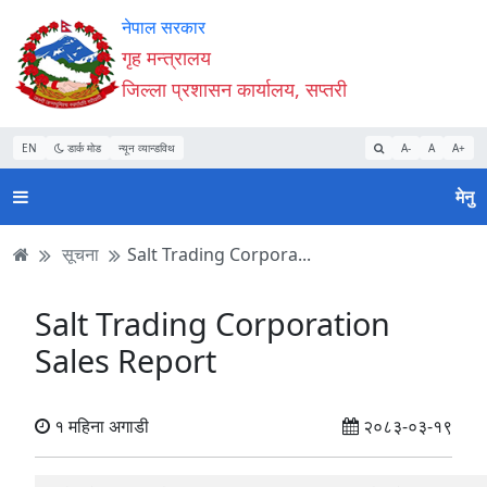
Accessibility
मुख्य
मुख्य
वेबसाइट
नेपाल सरकार
Mode
सामाग्री
नेभिगेसन
खोजमा
गृह मन्त्रालय
सुरु
पढ्नुहाेस्
पढ्नुहाेस्
जानुहोस्
जिल्ला प्रशासन कार्यालय, सप्तरी
गर्नुहोस्
EN
डार्क मोड
न्यून व्यान्डविथ
A-
A
A+
मेनु
सूचना
Salt Trading Corpora...
Salt Trading Corporation
Sales Report
१ महिना अगाडी
२०८३-०३-१९