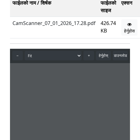
फाईलको नाम / शिर्षक
फाईलको
एक्सन
साइज
CamScanner_07_01_2026_17.28.pdf
426.74
KB
हेर्नुहोस