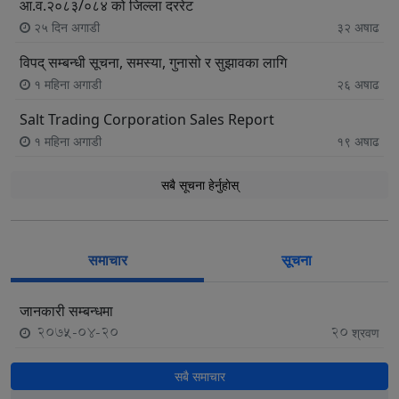
आ.व.२०८३/०८४ को जिल्ला दररेट
२५ दिन अगाडी
३२
अषाढ
विपद् सम्बन्धी सूचना, समस्या, गुनासो र सुझावका लागि
१ महिना अगाडी
२६
अषाढ
Salt Trading Corporation Sales Report
१ महिना अगाडी
१९
अषाढ
सबै सूचना हेर्नुहाेस्
समाचार
सूचना
जानकारी सम्बन्धमा
2075-04-20
20
श्रवण
सबै समाचार