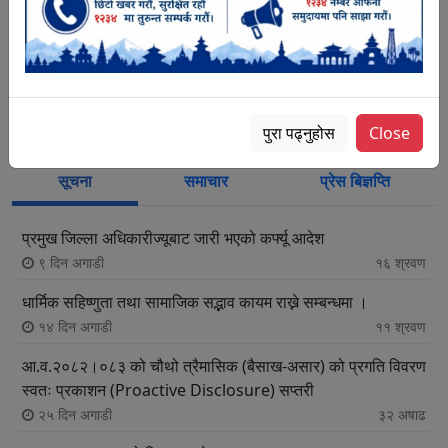
खरिदार
कर्मचारी विवरण
पुरा पढ्नुहोस
Close
सूचना
समाचार
प्रेस बिज्ञप्ति
प्रमुख जिल्ला अधिकारीज्यूबाट जारी भएको कर्फ्यू आदेश
९ दिन अगाडी
१६
श्रवण
धार्मिक सहिष्णुता तथा सामाजिक सद्भाव कायम राख्ने सम्बन्धमा ।
१४ दिन अगाडी
११
श्रवण
आ.व.२०८२।०८३ को चौथो त्रैमासिक (बैसाख-असार) को प्रगति विवरण
स्वतः प्रकाशन (Proactive Disclosure) सप्तरी
२५ दिन अगाडी
३२
अषाढ