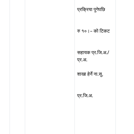
प्रक्रिया पुगेपछि
रु १०।– को टिकट
सहायक प्र.जि.अ./
प्र.अ.
शाखा हेर्ने ना.सु.
प्र.जि.अ.