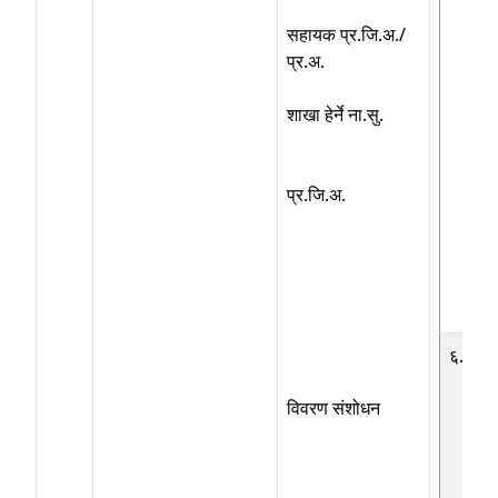
सहायक प्र.जि.अ./
प्र.अ.
शाखा हेर्ने ना.सु.
प्र.जि.अ.
६.३
विवरण संशोधन