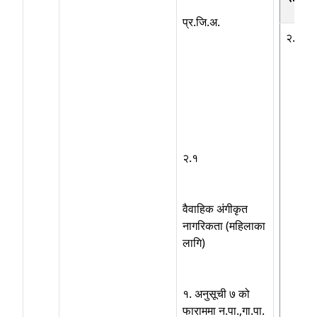
प्र.जि.अ.
२.१
२.१
वैवाहिक अंगीकृत
नागरिकता (महिलाका
लागि)
१. अनुसूची ७ को
फाराममा न.पा.,गा.पा.