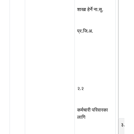
शाखा हेर्ने ना.सु.
प्र.जि.अ.
२.२
कर्मचारी परिवारका
लागि
३.२