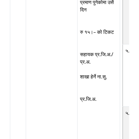
प्रमाण पुगेकोमा उसै
दिन
रु १५।– को टिकट
५.३
सहायक प्र.जि.अ./
प्र.अ.
शाखा हेर्ने ना.सु.
प्र.जि.अ.
५.४