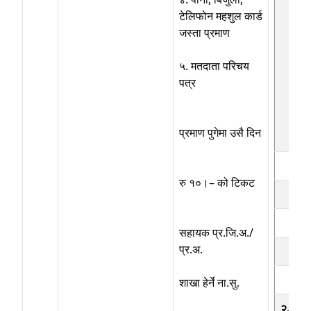
टेलिफोन महशुल कार्ड
जस्ता प्रमाण
५. मतदाता परिचय
पत्र
प्रमाण पुगेमा उसै दिन
रु १०।– को टिकट
सहायक प्र.जि.अ./
प्र.अ.
शाखा हेर्ने ना.सु.
२. नाब