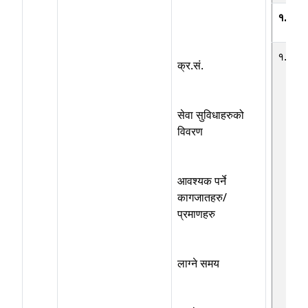
१. नागर
१.१
क्र.सं.
सेवा सुविधाहरुको
विवरण
आवश्यक पर्ने
कागजातहरु/
प्रमाणहरु
लाग्ने समय