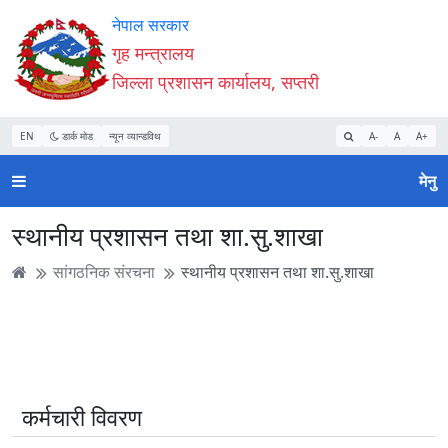
Accessibility
मुख्य
मुख्य
वेबसाइट
नेपाल सरकार
Mode
सामाग्री
नेभिगेसन
खोजमा
गृह मन्त्रालय
सुरु
पढ्नुहाेस्
पढ्नुहाेस्
जानुहोस्
जिल्ला प्रशासन कार्यालय, सप्तरी
गर्नुहोस्
EN
डार्क मोड
न्यून व्यान्डविथ
A-
A
A+
मेनु
स्थानीय प्रशासन तथा शा.सु.शाखा
सांगठनिक संरचना
स्थानीय प्रशासन तथा शा.सु.शाखा
कर्मचारी विवरण