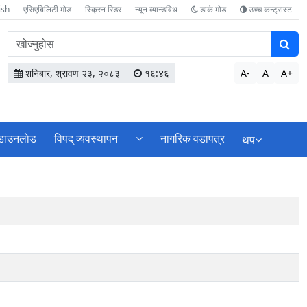
ish
एसिएबिलिटी मोड
स्क्रिन रिडर
न्यून व्यान्डविथ
डार्क मोड
उच्च कन्ट्रास्ट
वेबसाइटमा
सामग्री
खोज्नुहोस
शनिबार, श्रावण २३, २०८३
१६:४६
A-
A
A+
डाउनलाेड
विपद् व्यवस्थापन
नागरिक वडापत्र
थप