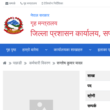
Accessibility
मुख्य
मुख्य
वेबसाइट
सम्पर्क
गृह मन्त्रालय
टेलिफोन निर्देशिका
Mode
सामाग्री
नेभिगेसन
खोजमा
सुरु
पढ्नुहाेस्
पढ्नुहाेस्
जानुहोस्
नेपाल सरकार
गर्नुहोस्
गृह मन्त्रालय
जिल्ला प्रशासन कार्यालय, सप
गृह पृष्ठ
हाम्रो बारेमा
कार्यालयका शाखाहरु
इलाका प
पछाडी
कर्मचारी विवरण
सन्तोष कुमार यादव
शाखा
पद
श्रेणी
सम्पर्क