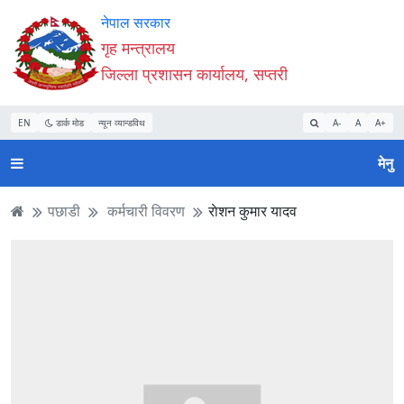
Accessibility
मुख्य
मुख्य
वेबसाइट
नेपाल सरकार
Mode
सामाग्री
नेभिगेसन
खोजमा
गृह मन्त्रालय
सुरु
पढ्नुहाेस्
पढ्नुहाेस्
जानुहोस्
जिल्ला प्रशासन कार्यालय, सप्तरी
गर्नुहोस्
EN
डार्क मोड
न्यून व्यान्डविथ
A-
A
A+
मेनु
पछाडी
कर्मचारी विवरण
राेशन कुमार यादव