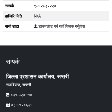
सम्पर्क
९८४२८३२२२०
हाजिरि मिति
N/A
बायो डाटा
डाउनलोड गर्न यहाँ क्लिक गर्नुहोस्
सम्पर्क
जिल्ला प्रशासन कार्यालय, सप्तरी
राजविराज, सप्तरी
०३१-५२०१७४
०३१-५२०६२४